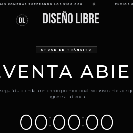
S COMPRAS SUPERANDO LOS $100.000
ENVÍOS GR
STOCK EN TRÁNSITO
EVENTA ABIE
segurá tu prenda a un precio promocional exclusivo antes de q
ingrese a la tienda.
00
00
00
:
: